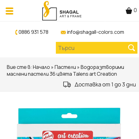
0
0886 931 578
info@shagall-colors.com
Вие сте в:
Начало
»
Пастели
» Водоразтворими
маслени пастели 36 цвята Talens art Creation