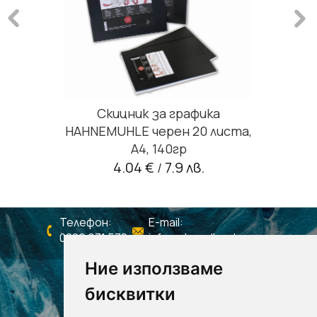
Скицник за графика
HAHNEMUHLE черен 20 листа,
А4, 140гр
4.04 €
7.9 лв.
/
Телефон:
E-mail:
0886 931 578
info@shagall-colors.com
Ние използваме
бисквитки