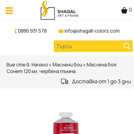
0
0886 931 578
info@shagall-colors.com
Вие сте в:
Начало
»
Маслени бои
» Маслена боя
Сонет 120 мл. червена тъмна