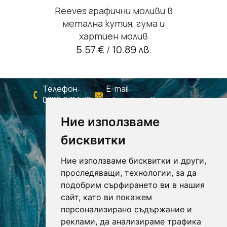
Reeves графични моливи в
метална кутия, гума и
хартиен молив
5.57 €
10.89 лв.
/
Телефон:
E-mail:
0886 931 578
info@shagall-colors.com
Ние използваме
бисквитки
Ние използваме бисквитки и други,
проследяващи, технологии, за да
подобрим сърфирането ви в нашия
сайт, като ви покажем
персонализирано съдържание и
реклами, да анализираме трафика