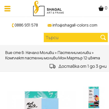
0
0886 931 578
info@shagall-colors.com
Вие сте в:
Начало
Моливи
»
Пастелни моливи
»
Комплект пастелни моливи Мон Мартър 12 цвята