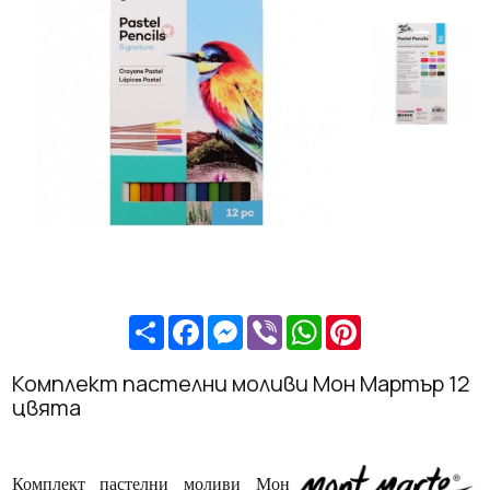
Share
Facebook
Messenger
Viber
WhatsApp
Pinterest
Комплект пастелни моливи Мон Мартър 12
цвята
Комплект пастелни моливи Мон