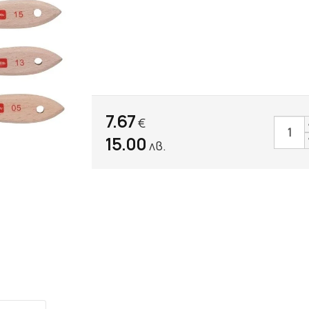
7.67
€
15.00
лв.
sApp
interest