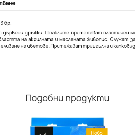
тване
3 бр.
с дървени дръжки. Шпаклите притежават пластичен м
астта на акрилната и маслената живопис. Служат за
реливане на цветове. Притежават триъгълна и капковид
Подобни продукти