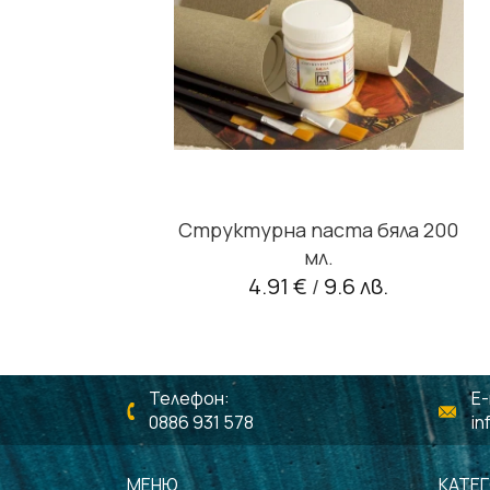
Структурна паста бяла 200
мл.
4.91 €
9.6 лв.
/
Телефон:
E-
0886 931 578
in
МЕНЮ
КАТЕ