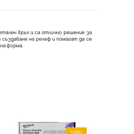
етален връх и са отлично решение за
 създаване на релеф и помагат да се
на форма.