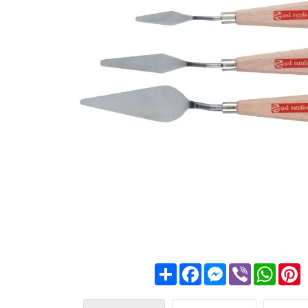
Share
Facebook
Messenger
Viber
What
P