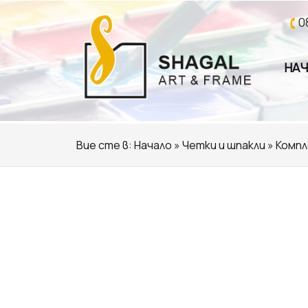
0
НА
Вие сте в:
Начало
»
Четки и шпакли
» Компл