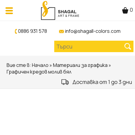
0
0886 931 578
info@shagall-colors.com
Вие сте в:
Начало
»
Материали за графика
»
Графичен кредов молив бял