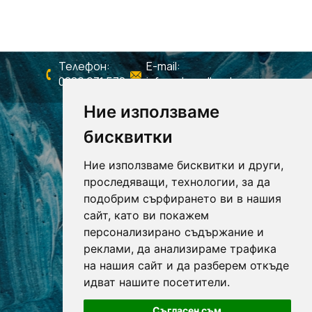
Телефон:
E-mail:
0886 931 578
info@shagall-colors.com
Ние използваме
бисквитки
Ние използваме бисквитки и други,
проследяващи, технологии, за да
подобрим сърфирането ви в нашия
сайт, като ви покажем
персонализирано съдържание и
реклами, да анализираме трафика
на нашия сайт и да разберем откъде
РАБОТНО ВРЕМЕ
Понеделник - Петък 09:00 - 18:00
идват нашите посетители.
Събота и Неделя - Почивни
Съгласен съм