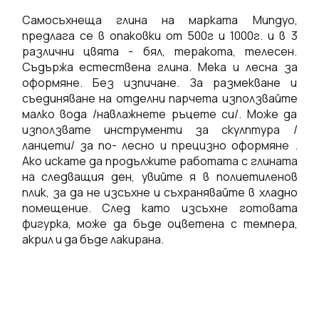
Самосъхнеща глина на марката Mungyo,
предлага се в опаковки от 500г и 1000г. и в 3
различни цвята - бял, теракота, телесен.
Съдържа естествена глина. Мека и лесна за
оформяне. Без изпичане. За размекване и
съединяване на отделни парчета използвайте
малко вода /навлажнете ръцете си/. Може да
използвате инструменти за скулптура /
ланцети/ за по- лесно и прецизно оформяне .
Ако искате да продължите работата с глината
на следващия ден, увийте я в полиетиленов
плик, за да не изсъхне и съхранявайте в хладно
помещение. След като изсъхне готовата
фигурка, може да бъде оцветена с темпера,
акрил и да бъде лакирана.