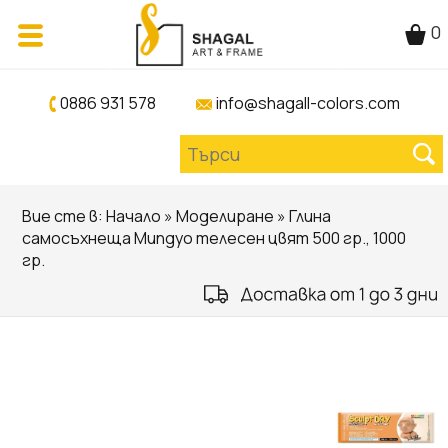
0
0886 931 578
info@shagall-colors.com
Вие сте в:
Начало
»
Моделиране
» Глина
самосъхнеща Mungyo телесен цвят 500 гр., 1000
гр.