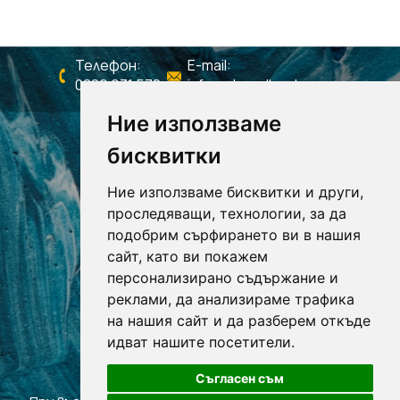
Телефон:
E-mail:
0886 931 578
info@shagall-colors.com
Ние използваме
бисквитки
Ние използваме бисквитки и други,
проследяващи, технологии, за да
подобрим сърфирането ви в нашия
сайт, като ви покажем
персонализирано съдържание и
реклами, да анализираме трафика
на нашия сайт и да разберем откъде
РАБОТНО ВРЕМЕ
Понеделник - Петък 09:00 - 18:00
идват нашите посетители.
Събота и Неделя - Почивни
Съгласен съм