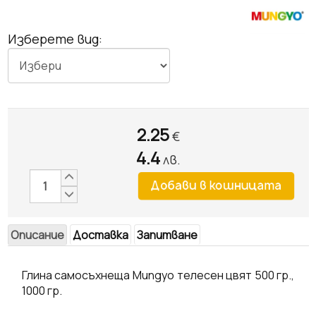
Изберете вид:
2.25
€
4.4
лв.
Описание
Доставка
Запитване
Глина самосъхнеща Mungyo телесен цвят 500 гр.,
1000 гр.