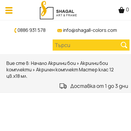
0
0886 931 578
info@shagall-colors.com
Вие сте в:
Начало
Акрилни бои
»
Акрилни бои
комплекти
» Акрилен комплект Мастер клас 12
цв.х18 мл.