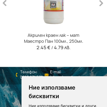
Акрилен краен лак – мат
Маестро Пан 100мл., 250мл.
2.45 €
4.79 лв.
/
Телефон:
E-mail:
0886 931 578
info@shagall-colors.com
Ние използваме
бисквитки
Ние използваме бисквитки и други,