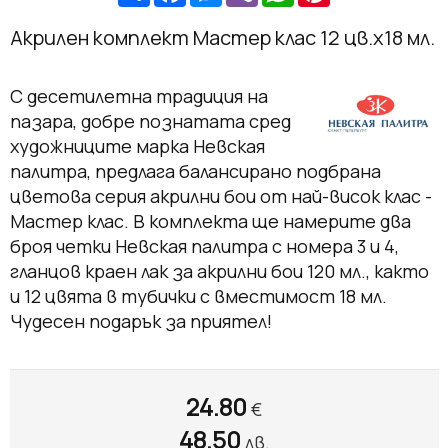
Акрилен комплект Мастер клас 12 цв.х18 мл.
С десетилетна традиция на
пазара, добре познатата сред
художниците марка Невская
палитра, предлага балансирано подбрана
цветова серия акрилни бои от най-висок клас -
Мастер клас. В комплекта ще намерите два
броя четки Невская палитра с номера 3 и 4,
гланцов краен лак за акрилни бои 120 мл., както
и 12 цвята в тубички с вместимост 18 мл.
Чудесен подарък за приятел!
24.80
€
48.50
лв.