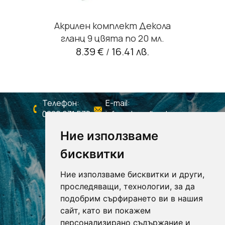
Акрилен комплект Декола
гланц 9 цвята по 20 мл.
8.39 €
16.41 лв.
/
Телефон:
E-mail:
0886 931 578
info@shagall-colors.com
Ние използваме
бисквитки
Ние използваме бисквитки и други,
проследяващи, технологии, за да
подобрим сърфирането ви в нашия
сайт, като ви покажем
персонализирано съдържание и