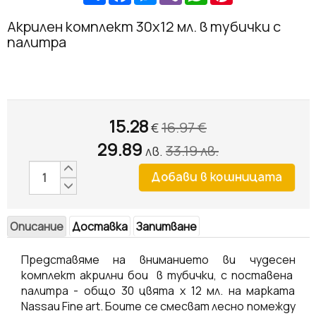
Акрилен комплект 30х12 мл. в тубички с
палитра
15.28
16.97
€
€
29.89
33.19
лв.
лв.
Описание
Доставка
Запитване
Представяме на вниманието ви чудесен
комплект акрилни бои в тубички, с поставена
палитра - общо 30 цвята х 12 мл. на марката
Nassau Fine art. Боите се смесват лесно помежду