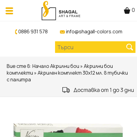
0
0886 931 578
info@shagall-colors.com
Вие сте в:
Начало
Акрилни бои
»
Акрилни бои
комплекти
» Акрилен комплект 30х12 мл. в тубички
с палитра