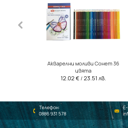
 туба
Акварелни моливи Сонет 36
цвята
12.02 €
23.51 лв.
/
Телефон:
E-
0886 931 578
in