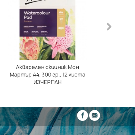
Акварелен скицник Мон
Аква
Мартър А4, 300 гр., 12 листа
ИЗЧЕРПАН