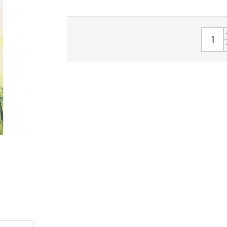
sApp
interest