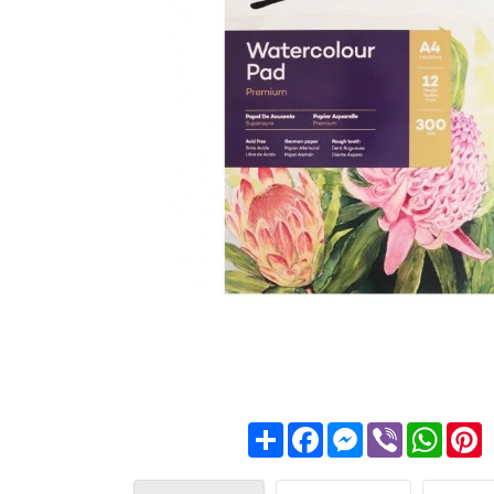
Share
Facebook
Messenger
Viber
What
P