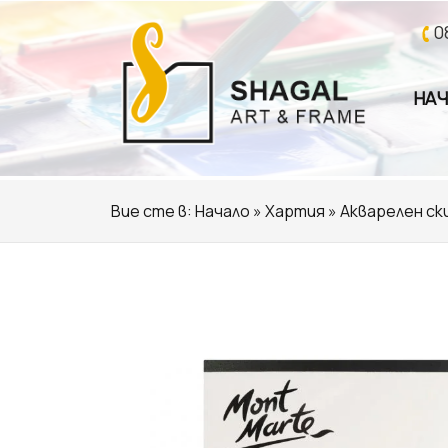
0
НА
Вие сте в:
Начало
»
Хартия
» Акварелен ски