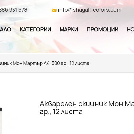
886 931 578
info@shagall-colors.com
ЧАЛО
КАТЕГОРИИ
МАРКИ
ПРОМОЦИИ
НО
цник Мон Мартър А4, 300 гр., 12 листа
Акварелен скицник Мон Ма
гр., 12 листа