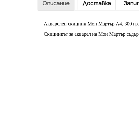
Описание
Доставка
Запи
Акварелен скицник Мон Мартър А4, 300 гр.,
Скицникът за акварел на Мон Мартър съдърж