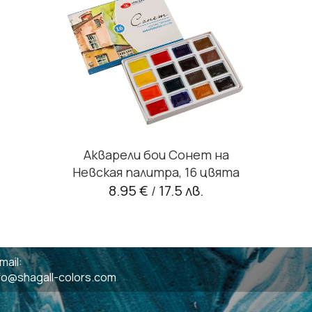
Акварели бои Сонет на
Невская палитра, 16 цвята
8.95 €
17.5 лв.
/
mail:
fo@shagall-colors.com